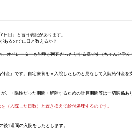
『0日目』と言う表記があります。
があるので11日と数えるか？
れ、オペレーターも説明が困難だったりする様です（ちゃんと学ん
給付金』です。自宅療養を＝入院したものと見なして入院給付金を
すが、・陽性だった期間・解除するための計算期間等は一切関係あ
数を（入院した日数）と置き換えて給付処理するのです。
の後1週間の入院をしたとします。