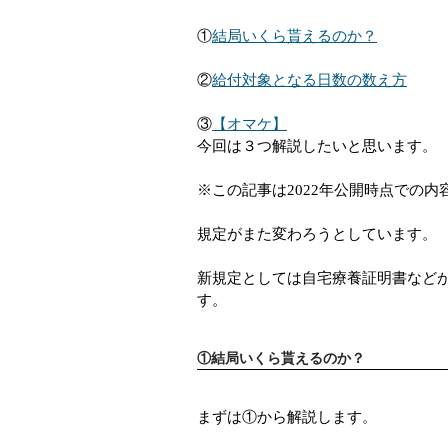
①
結局いくら貰えるのか？
②
給付対象となる日数の数え方
③
【オマケ】
今回は３つ解説したいと思います。
※この記事は2022年公開時点での内
規定がまた変わろうとしています。
新規定としては自宅療養証明書などが
す。
①結局いくら貰えるのか？
まずは①から解説します。