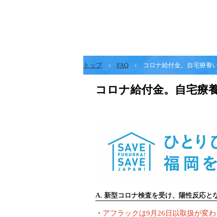
トップ
›
FAQ
›
コロナ給付金。自宅療養
コロナ給付金。自宅療
A. 新型コロナ検査を受け、陽性反応
・
アフラックは9月26日以取扱が変