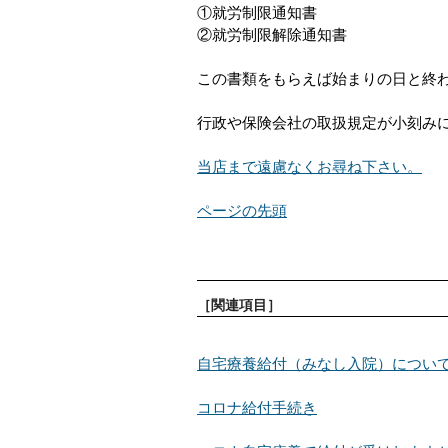
①就労制限通知書
②就労制限解除通知書
この書類をもらえば始まりの日と終
行政や保険会社の取扱規定が小刻み
当店まで遠慮なくお尋ね下さい。
ページの先頭
［関連項目］
自宅療養給付（みなし入院）につい
コロナ給付手続き