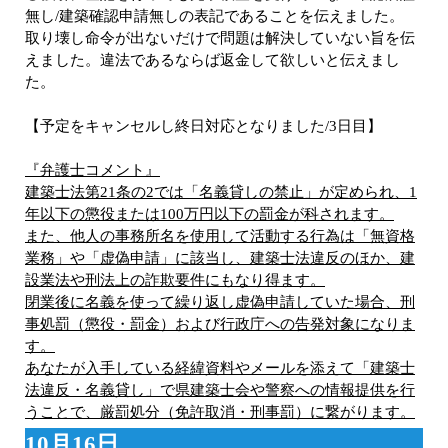
無し/建築確認申請無しの表記であることを伝えました。
取り壊し命令が出ないだけで問題は解決していない旨を伝
えました。違法であるならば返金して欲しいと伝えまし
た。
【予定をキャンセルし終日対応となりました/3日目】
『弁護士コメント』
建築士法第21条の2では「名義貸しの禁止」が定められ、1
年以下の懲役または100万円以下の罰金が科されます。​
また、他人の事務所名を使用して活動する行為は「無資格
業務」や「虚偽申請」に該当し、建築士法違反のほか、建
設業法や刑法上の詐欺要件にもなり得ます。​
閉業後に名義を使って繰り返し虚偽申請していた場合、刑
事処罰（懲役・罰金）および行政庁への告発対象になりま
す。
あなたが入手している経緯資料やメールを添えて「建築士
法違反・名義貸し」で県建築士会や警察への情報提供を行
うことで、厳罰処分（免許取消・刑事罰）に繋がります。
10月16日