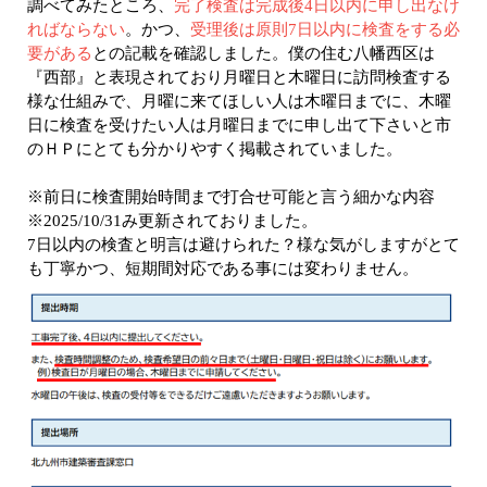
調べてみたところ、
完了検査は完成後4日以内に申し出なけ
ればならない
。かつ、
受理後は原則7日以内に検査をする必
要がある
との記載を確認しました。僕の住む八幡西区は
『西部』と表現されており月曜日と木曜日に訪問検査する
様な仕組みで、月曜に来てほしい人は木曜日までに、木曜
日に検査を受けたい人は月曜日までに申し出て下さいと市
のＨＰにとても分かりやすく掲載されていました。
※前日に検査開始時間まで打合せ可能と言う細かな内容
※2025/10/31み更新されておりました。
7日以内の検査と明言は避けられた？様な気がしますがとて
も丁寧かつ、短期間対応である事には変わりません。