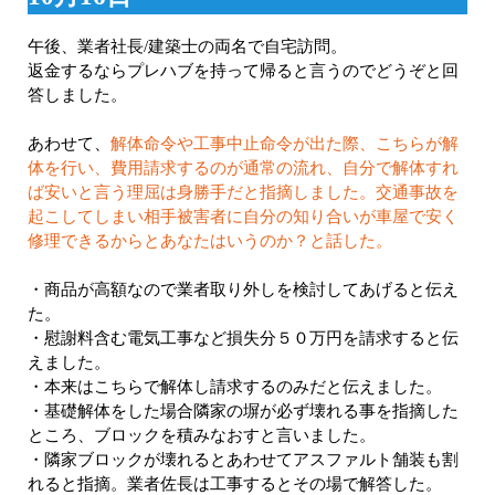
午後、業者社長/建築士の両名で自宅訪問。
返金するならプレハブを持って帰ると言うのでどうぞと回
答しました。
あわせて、
解体命令や工事中止命令が出た際、こちらが解
体を行い、費用請求するのが通常の流れ、自分で解体すれ
ば安いと言う理屈は身勝手だと指摘しました。交通事故を
起こしてしまい相手被害者に自分の知り合いが車屋で安く
修理できるからとあなたはいうのか？と話した。
・商品が高額なので業者取り外しを検討してあげると伝え
た。
・慰謝料含む電気工事など損失分５０万円を請求すると伝
えました。
・本来はこちらで解体し請求するのみだと伝えました。
・基礎解体をした場合隣家の塀が必ず壊れる事を指摘した
ところ、ブロックを積みなおすと言いました。
・隣家ブロックが壊れるとあわせてアスファルト舗装も割
れると指摘。業者佐長は工事するとその場で解答した。