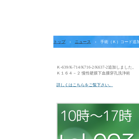
トップ
›
ニュース
›
手術（Ｋ）コード追
Ｋ-639/K-714/K716-2/K637-2追加しました。
Ｋ１６４－２ 慢性硬膜下血腫穿孔洗浄術
詳しくはこちらをご覧下さい。