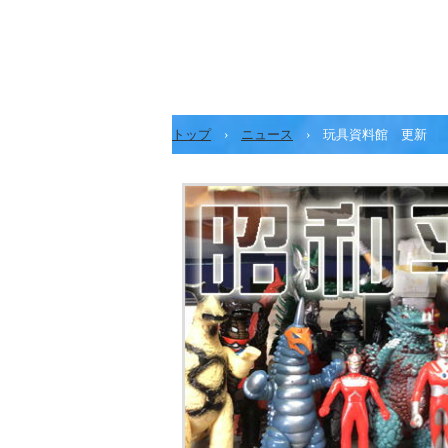
トップ
›
ニュース
›
玩具資料館 更新