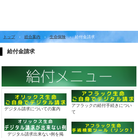
トップ
›
総合案内
›
生命保険
›
給付金請求
給付金請求
アフラックの給付手続きについ
デジタル請求についての案内
て
デジタル請求出来ない例を掲